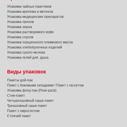
Упаковка чайных пакетиков
Упаковка крепежа и метизов
Упаковка медицинских препаратов
Упаковка орехов
Упаковка зерна
Упаковка растворимого кофе
Упаковка соусов
Упаковка порционного оливкового масла
Упаковка хлебобулочных изделий
Упаковка сухого молока
Упаковка гелей для душа
Виды упаковок
Пакеты дой-пак
Пакет с боковыми складками / Пакет с гассетом
Упаковка флоу-пак (Flow-pack)
Стик-пакет
Четырехшовный саше-пакет
Трехшовный саше-пакет
Пакет с еврослотом
Стоячий пакет