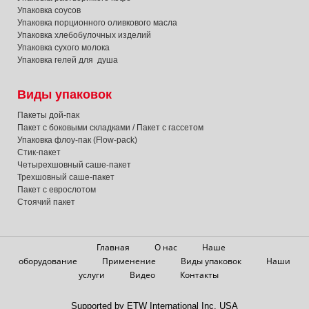
Упаковка соусов
Упаковка порционного оливкового масла
Упаковка хлебобулочных изделий
Упаковка сухого молока
Упаковка гелей для душа
Виды упаковок
Пакеты дой-пак
Пакет с боковыми складками / Пакет с гассетом
Упаковка флоу-пак (Flow-pack)
Стик-пакет
Четырехшовный саше-пакет
Трехшовный саше-пакет
Пакет с еврослотом
Стоячий пакет
Главная
О нас
Наше
оборудование
Применение
Виды упаковок
Наши
услуги
Видео
Контакты
Supported by ETW International Inc. USA